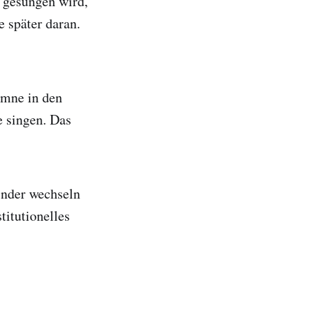
 gesungen wird,
e später daran.
ymne in den
e singen. Das
nder wechseln
titutionelles