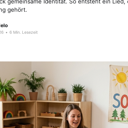
ück gemeinsame Identität. So entsteht ein Lied,
ung gehört.
elo
26
•
6 Min. Lesezeit