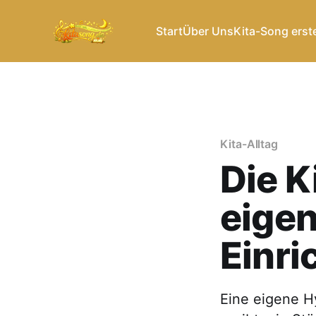
Start
Über Uns
Kita-Song erst
Kita-Alltag
Die K
eigen
Einri
Eine eigene H