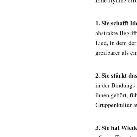
Eine Hymne erfül
1. Sie schafft Id
abstrakte Begrif
Lied, in dem de
greifbarer als ei
2. Sie stärkt d
in der Bindungs-
ihnen gehört, fü
Gruppenkultur au
3. Sie hat Wied